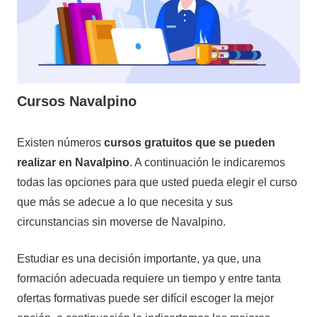
Cursos Navalpino
12
Maria
Cursos
Existen números
cursos gratuitos que se pueden
de
en
realizar en Navalpino
. A continuación le indicaremos
noviembre
Ciudad
todas las opciones para que usted pueda elegir el curso
de
Real
que más se adecue a lo que necesita y sus
2020
circunstancias sin moverse de Navalpino.
Estudiar es una decisión importante, ya que, una
formación adecuada requiere un tiempo y entre tanta
ofertas formativas puede ser difícil escoger la mejor