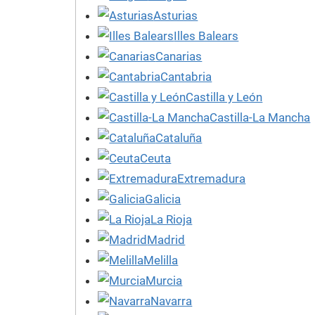
Asturias
Illes Balears
Canarias
Cantabria
Castilla y León
Castilla-La Mancha
Cataluña
Ceuta
Extremadura
Galicia
La Rioja
Madrid
Melilla
Murcia
Navarra