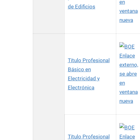
en
de Edificios
ventana
nueva
Enlace
Título Profesional
externo,
Básico en
se abre
Electricidad y
en
Electrónica
ventana
nueva
Título Profesional
Enlace