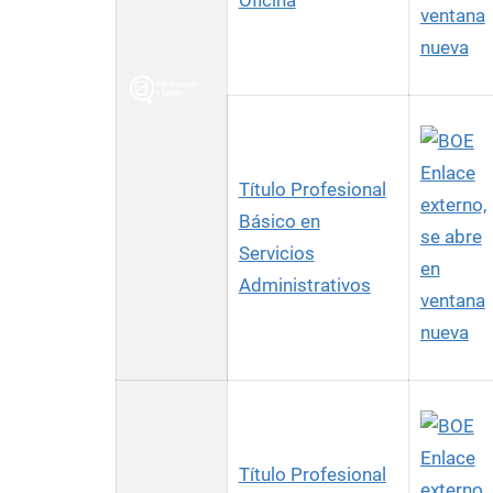
Oficina
ventana
nueva
Enlace
Título Profesional
externo,
Básico en
se abre
Servicios
en
Administrativos
ventana
nueva
Enlace
Título Profesional
externo,