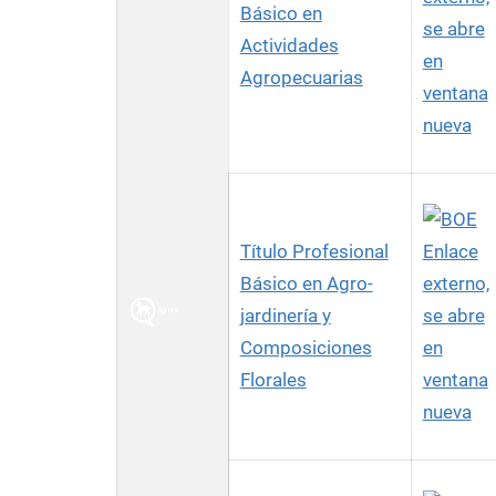
Básico en
se abre
Actividades
en
Agropecuarias
ventana
nueva
Título Profesional
Enlace
Básico en Agro-
externo,
jardinería y
se abre
Composiciones
en
Florales
ventana
nueva