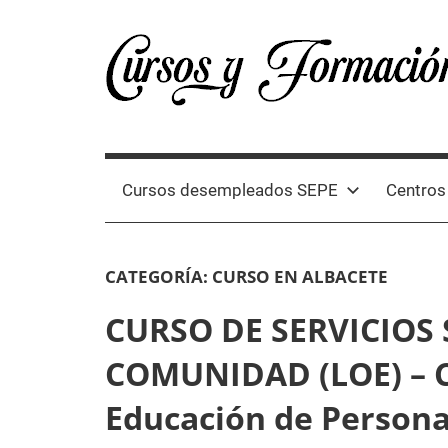
Skip
to
content
Cursos
Directorio
de
España
cursos
Cursos desempleados SEPE
Centros
oficiales
y
2024
formación
CATEGORÍA:
CURSO EN ALBACETE
profesional
en
CURSO DE SERVICIOS
España
COMUNIDAD (LOE) – C
2024
Educación de Persona