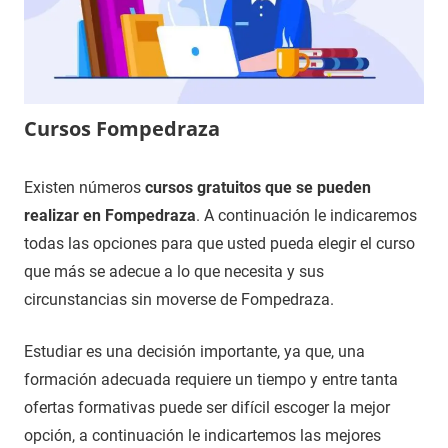
Cursos Fompedraza
8
Maria
Cursos
Existen números
cursos gratuitos que se pueden
de
en
realizar en Fompedraza
. A continuación le indicaremos
diciembre
Valladolid
todas las opciones para que usted pueda elegir el curso
de
que más se adecue a lo que necesita y sus
2020
circunstancias sin moverse de Fompedraza.
Estudiar es una decisión importante, ya que, una
formación adecuada requiere un tiempo y entre tanta
ofertas formativas puede ser difícil escoger la mejor
opción, a continuación le indicartemos las mejores