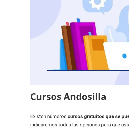
Cursos Andosilla
Existen números
cursos gratuitos que se pue
8
Maria
Cursos
de
en
indicaremos todas las opciones para que uste