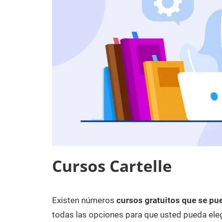
Cursos Cartelle
Existen números
cursos gratuitos que se pue
8
Maria
Cursos
de
en
todas las opciones para que usted pueda eleg