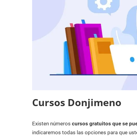
Cursos Donjimeno
Existen números
cursos gratuitos que se pu
10
Maria
Cursos
de
en
indicaremos todas las opciones para que uste