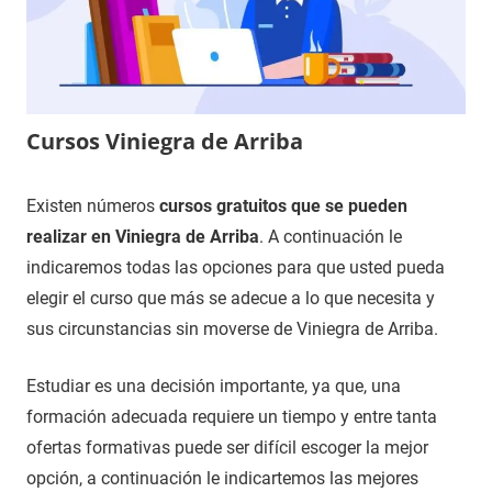
Cursos Viniegra de Arriba
10
Maria
Cursos
Existen números
cursos gratuitos que se pueden
de
en
realizar en Viniegra de Arriba
. A continuación le
noviembre
Rioja,
indicaremos todas las opciones para que usted pueda
de
La
elegir el curso que más se adecue a lo que necesita y
2020
sus circunstancias sin moverse de Viniegra de Arriba.
Estudiar es una decisión importante, ya que, una
formación adecuada requiere un tiempo y entre tanta
ofertas formativas puede ser difícil escoger la mejor
opción, a continuación le indicartemos las mejores