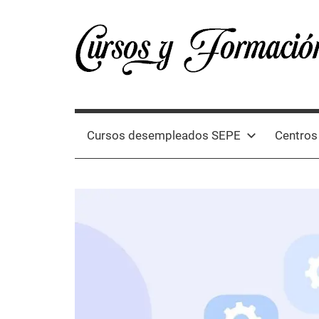
Skip
to
content
Cursos
Directorio
de
España
cursos
Cursos desempleados SEPE
Centros
oficiales
y
2024
formación
profesional
en
España
2024