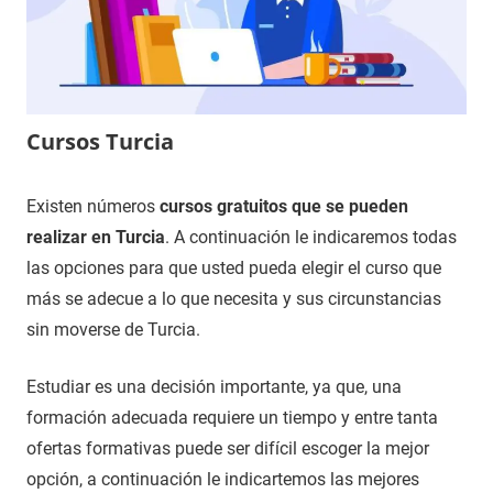
Cursos Turcia
8
Maria
Cursos
Existen números
cursos gratuitos que se pueden
de
en
realizar en Turcia
. A continuación le indicaremos todas
diciembre
León
las opciones para que usted pueda elegir el curso que
de
más se adecue a lo que necesita y sus circunstancias
2020
sin moverse de Turcia.
Estudiar es una decisión importante, ya que, una
formación adecuada requiere un tiempo y entre tanta
ofertas formativas puede ser difícil escoger la mejor
opción, a continuación le indicartemos las mejores