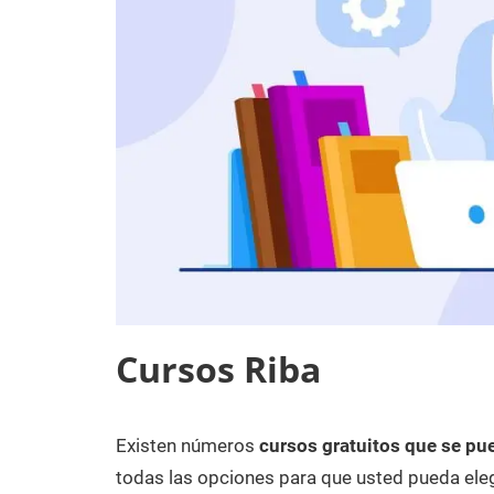
Cursos Riba
Existen números
cursos gratuitos que se pue
8
Maria
Cursos
de
en
todas las opciones para que usted pueda eleg