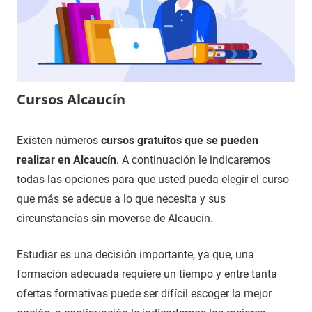
Cursos Alcaucín
8
Maria
Cursos
Existen números
cursos gratuitos que se pueden
de
en
realizar en Alcaucín
. A continuación le indicaremos
diciembre
Málaga
todas las opciones para que usted pueda elegir el curso
de
que más se adecue a lo que necesita y sus
2020
circunstancias sin moverse de Alcaucín.
Estudiar es una decisión importante, ya que, una
formación adecuada requiere un tiempo y entre tanta
ofertas formativas puede ser difícil escoger la mejor