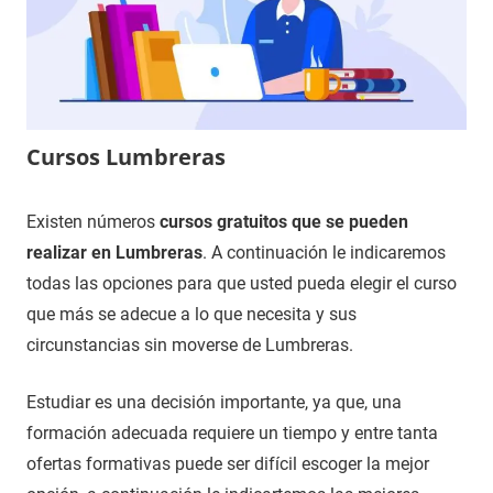
Cursos Lumbreras
6
Maria
Cursos
Existen números
cursos gratuitos que se pueden
de
en
realizar en Lumbreras
. A continuación le indicaremos
diciembre
Rioja,
todas las opciones para que usted pueda elegir el curso
de
La
que más se adecue a lo que necesita y sus
2020
circunstancias sin moverse de Lumbreras.
Estudiar es una decisión importante, ya que, una
formación adecuada requiere un tiempo y entre tanta
ofertas formativas puede ser difícil escoger la mejor