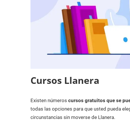
Cursos Llanera
Existen números
cursos gratuitos que se pue
7
Maria
Cursos
de
en
todas las opciones para que usted pueda eleg
diciembre
Asturias
circunstancias sin moverse de Llanera.
de