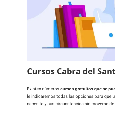
Cursos Cabra del Sant
Existen números
cursos gratuitos que se pue
7
Maria
Cursos
de
en
le indicaremos todas las opciones para que u
diciembre
Jaén
necesita y sus circunstancias sin moverse de 
de