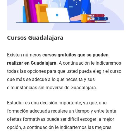
Cursos Guadalajara
9
Maria
Cursos
Existen números
cursos gratuitos que se pueden
de
en
realizar en Guadalajara
. A continuación le indicaremos
diciembre
Guadalajara
todas las opciones para que usted pueda elegir el curso
de
que más se adecue a lo que necesita y sus
2020
circunstancias sin moverse de Guadalajara.
Estudiar es una decisión importante, ya que, una
formación adecuada requiere un tiempo y entre tanta
ofertas formativas puede ser difícil escoger la mejor
opción, a continuación le indicartemos las mejores