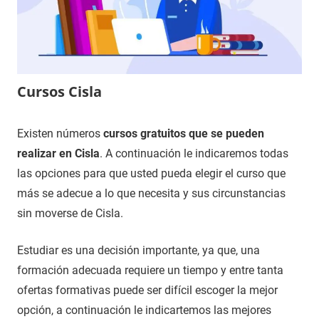
Cursos Cisla
9
Maria
Cursos
Existen números
cursos gratuitos que se pueden
de
en
realizar en Cisla
. A continuación le indicaremos todas
diciembre
Ávila
las opciones para que usted pueda elegir el curso que
de
más se adecue a lo que necesita y sus circunstancias
2020
sin moverse de Cisla.
Estudiar es una decisión importante, ya que, una
formación adecuada requiere un tiempo y entre tanta
ofertas formativas puede ser difícil escoger la mejor
opción, a continuación le indicartemos las mejores