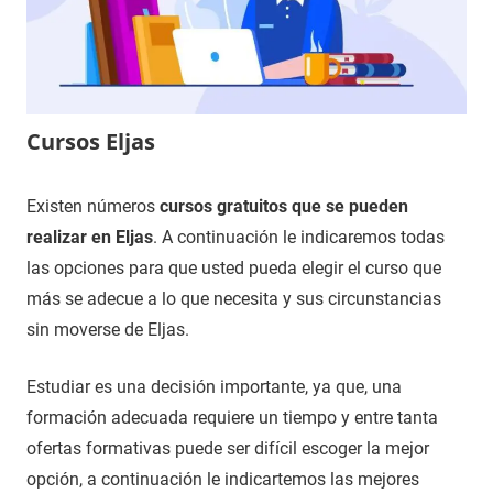
Cursos Eljas
17
Maria
Cursos
Existen números
cursos gratuitos que se pueden
de
en
realizar en Eljas
. A continuación le indicaremos todas
noviembre
Cáceres
las opciones para que usted pueda elegir el curso que
de
más se adecue a lo que necesita y sus circunstancias
2020
sin moverse de Eljas.
Estudiar es una decisión importante, ya que, una
formación adecuada requiere un tiempo y entre tanta
ofertas formativas puede ser difícil escoger la mejor
opción, a continuación le indicartemos las mejores