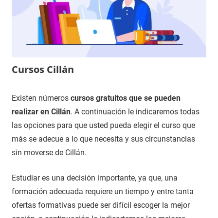
Cursos Cillán
3
Maria
Cursos
Existen números
cursos gratuitos que se pueden
de
en
realizar en Cillán
. A continuación le indicaremos todas
diciembre
Ávila
las opciones para que usted pueda elegir el curso que
de
más se adecue a lo que necesita y sus circunstancias
2020
sin moverse de Cillán.
Estudiar es una decisión importante, ya que, una
formación adecuada requiere un tiempo y entre tanta
ofertas formativas puede ser difícil escoger la mejor