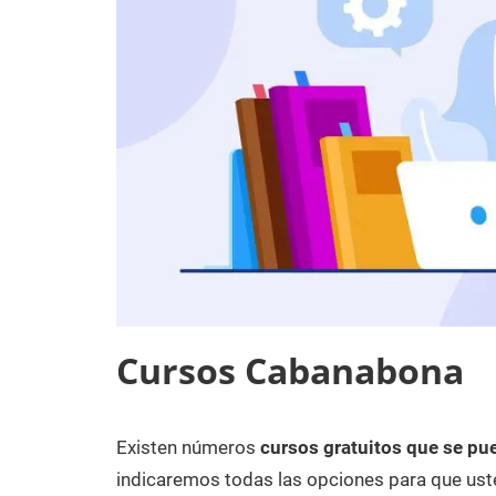
Cursos Cabanabona
Existen números
cursos gratuitos que se pu
3
Maria
Cursos
de
en
indicaremos todas las opciones para que uste