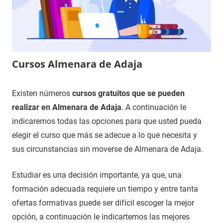
Cursos Almenara de Adaja
27
Maria
Cursos
Existen números
cursos gratuitos que se pueden
de
en
realizar en Almenara de Adaja
. A continuación le
noviembre
Valladolid
indicaremos todas las opciones para que usted pueda
de
elegir el curso que más se adecue a lo que necesita y
2020
sus circunstancias sin moverse de Almenara de Adaja.
Estudiar es una decisión importante, ya que, una
formación adecuada requiere un tiempo y entre tanta
ofertas formativas puede ser difícil escoger la mejor
opción, a continuación le indicartemos las mejores