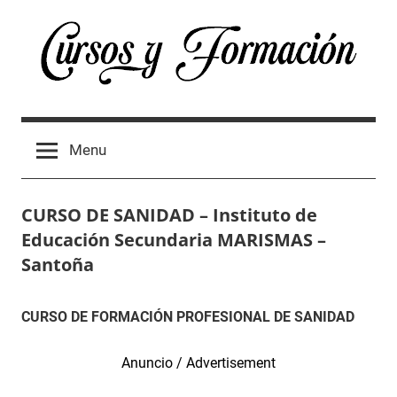
Skip
to
content
Cursos
Directorio
de
España
Menu
cursos
oficiales
2024
y
CURSO DE SANIDAD – Instituto de
formación
profesional
Educación Secundaria MARISMAS –
en
Santoña
España
2024
13
Maria
Curso
CURSO DE FORMACIÓN PROFESIONAL DE SANIDAD
de
en
abril
Cantabria
,
de
SANIDAD