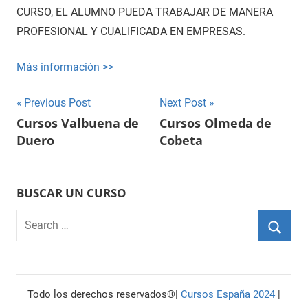
CURSO, EL ALUMNO PUEDA TRABAJAR DE MANERA
PROFESIONAL Y CUALIFICADA EN EMPRESAS.
Más información >>
Navegación
Previous Post
Next Post
Cursos Valbuena de
Cursos Olmeda de
de
Duero
Cobeta
entradas
BUSCAR UN CURSO
Search
for:
Searc
Todo los derechos reservados®|
Cursos España 2024
|