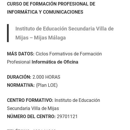
3
Maria
Curso
CURSO DE FORMACIÓN PROFESIONAL DE
de
en
INFORMÁTICA Y COMUNICACIONES
febrero
Málaga
,
de
INFORMÁTICA
Instituto de Educación Secundaria Villa de
2021
Y
Mijas – Mijas Málaga
COMUNICACIONES
MÁS DATOS:
Ciclos Formativos de Formación
Profesional
Informática de Oficina
DURACIÓN:
2.000 HORAS
NORMATIVA:
(Plan LOE)
CENTRO FORMATIVO:
Instituto de Educación
Secundaria Villa de Mijas
NÚMERO DEL CENTRO:
29701121