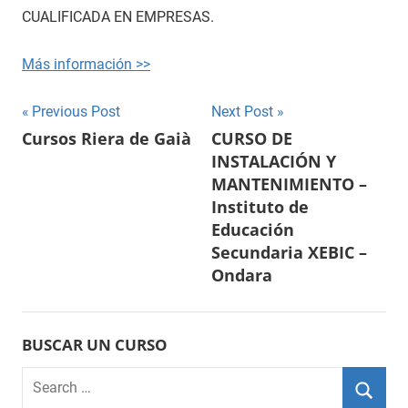
CUALIFICADA EN EMPRESAS.
Más información >>
Navegación
Previous Post
Next Post
Cursos Riera de Gaià
CURSO DE
de
INSTALACIÓN Y
entradas
MANTENIMIENTO –
Instituto de
Educación
Secundaria XEBIC –
Ondara
BUSCAR UN CURSO
Search
for: