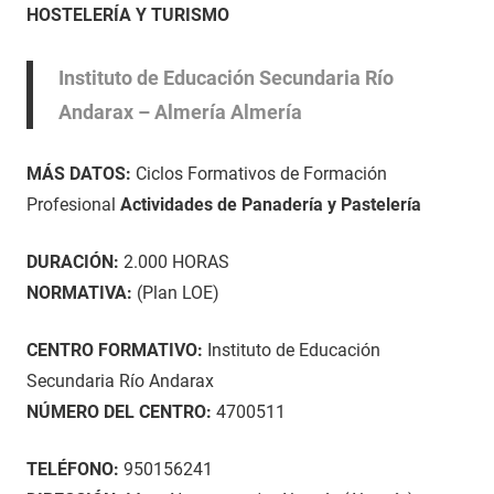
de
en
HOSTELERÍA Y TURISMO
septiembre
Almería
,
de
HOSTELERÍA
Instituto de Educación Secundaria Río
2021
Y
Andarax – Almería Almería
TURISMO
MÁS DATOS:
Ciclos Formativos de Formación
Profesional
Actividades de Panadería y Pastelería
DURACIÓN:
2.000 HORAS
NORMATIVA:
(Plan LOE)
CENTRO FORMATIVO:
Instituto de Educación
Secundaria Río Andarax
NÚMERO DEL CENTRO:
4700511
TELÉFONO:
950156241