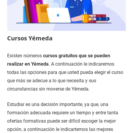
Cursos Yémeda
8
Maria
Cursos
Existen números
cursos gratuitos que se pueden
de
en
realizar en Yémeda
. A continuación le indicaremos
diciembre
Cuenca
todas las opciones para que usted pueda elegir el curso
de
que más se adecue a lo que necesita y sus
2020
circunstancias sin moverse de Yémeda.
Estudiar es una decisión importante, ya que, una
formación adecuada requiere un tiempo y entre tanta
ofertas formativas puede ser difícil escoger la mejor
opción, a continuación le indicartemos las mejores