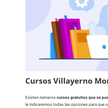
Cursos Villayerno Mor
Existen números
cursos gratuitos que se pue
15
Maria
Cursos
de
en
le indicaremos todas las opciones para que u