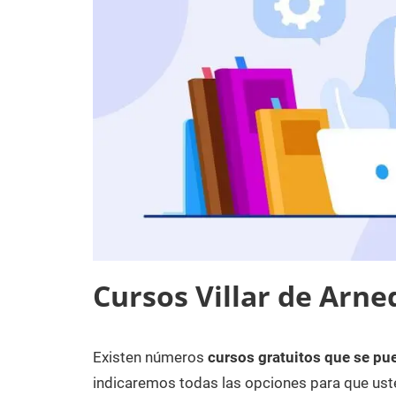
Cursos Villar de Arned
Existen números
cursos gratuitos que se pue
18
Maria
Cursos
de
en
indicaremos todas las opciones para que uste