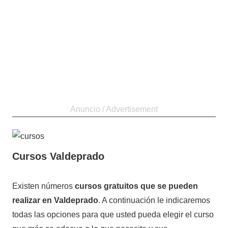
Cursos Valdeprado
11
Maria
Cursos
Existen números
cursos gratuitos que se pueden
de
en
realizar en Valdeprado
. A continuación le indicaremos
noviembre
Soria
todas las opciones para que usted pueda elegir el curso
de