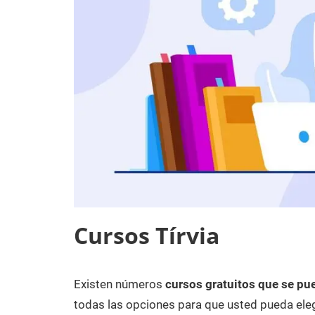
Cursos Tírvia
Existen números
cursos gratuitos que se pue
26
Maria
Cursos
de
en
todas las opciones para que usted pueda eleg