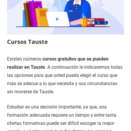
Cursos Tauste
9
Maria
Cursos
Existen números
cursos gratuitos que se pueden
de
en
realizar en Tauste
. A continuación le indicaremos todas
diciembre
Zaragoza
las opciones para que usted pueda elegir el curso que
de
más se adecue a lo que necesita y sus circunstancias
2020
sin moverse de Tauste.
Estudiar es una decisión importante, ya que, una
formación adecuada requiere un tiempo y entre tanta
ofertas formativas puede ser difícil escoger la mejor