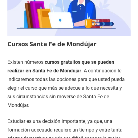
Cursos Santa Fe de Mondújar
4
Maria
Cursos
Existen números
cursos gratuitos que se pueden
de
en
realizar en Santa Fe de Mondújar
. A continuación le
enero
Almería
indicaremos todas las opciones para que usted pueda
de
elegir el curso que más se adecue a lo que necesita y
2021
sus circunstancias sin moverse de Santa Fe de
Mondújar.
Estudiar es una decisión importante, ya que, una
formación adecuada requiere un tiempo y entre tanta