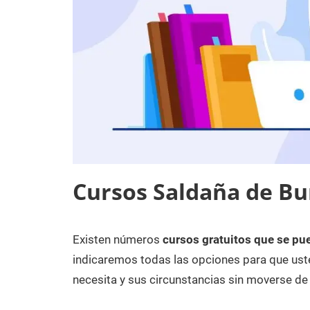
Cursos Saldaña de Bu
Existen números
cursos gratuitos que se pu
16
Maria
Cursos
de
en
indicaremos todas las opciones para que uste
enero
Burgos
necesita y sus circunstancias sin moverse de
de