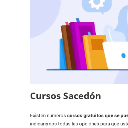
Cursos Sacedón
Existen números
cursos gratuitos que se pu
25
Maria
Cursos
de
en
indicaremos todas las opciones para que uste