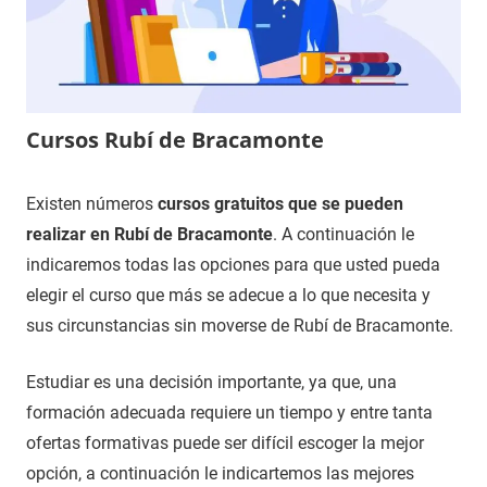
Cursos Rubí de Bracamonte
23
Maria
Cursos
Existen números
cursos gratuitos que se pueden
de
en
realizar en Rubí de Bracamonte
. A continuación le
noviembre
Valladolid
indicaremos todas las opciones para que usted pueda
de
elegir el curso que más se adecue a lo que necesita y
2020
sus circunstancias sin moverse de Rubí de Bracamonte.
Estudiar es una decisión importante, ya que, una
formación adecuada requiere un tiempo y entre tanta
ofertas formativas puede ser difícil escoger la mejor
opción, a continuación le indicartemos las mejores