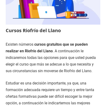
Cursos Riofrío del Llano
13
Maria
Cursos
Existen números
cursos gratuitos que se pueden
de
en
realizar en Riofrío del Llano
. A continuación le
noviembre
Guadalajara
indicaremos todas las opciones para que usted pueda
de
elegir el curso que más se adecue a lo que necesita y
2020
sus circunstancias sin moverse de Riofrío del Llano.
Estudiar es una decisión importante, ya que, una
formación adecuada requiere un tiempo y entre tanta
ofertas formativas puede ser difícil escoger la mejor
opción, a continuación le indicartemos las mejores