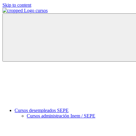
Skip to content
Cursos
Directorio
España
de
2024
cursos
oficiales
y
formación
profesional
en
España
2024
Cursos desempleados SEPE
Cursos administración Inem / SEPE