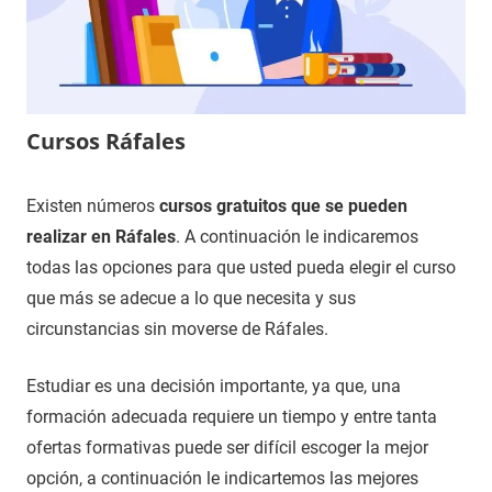
Cursos Ráfales
15
Maria
Cursos
Existen números
cursos gratuitos que se pueden
de
en
realizar en Ráfales
. A continuación le indicaremos
noviembre
Teruel
todas las opciones para que usted pueda elegir el curso
de
que más se adecue a lo que necesita y sus
2020
circunstancias sin moverse de Ráfales.
Estudiar es una decisión importante, ya que, una
formación adecuada requiere un tiempo y entre tanta
ofertas formativas puede ser difícil escoger la mejor
opción, a continuación le indicartemos las mejores