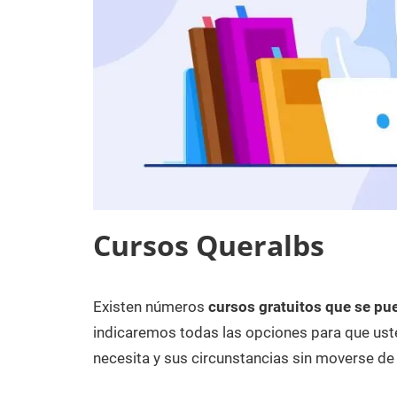
Cursos Queralbs
Existen números
cursos gratuitos que se pu
17
Maria
Cursos
de
en
indicaremos todas las opciones para que uste
diciembre
Girona
necesita y sus circunstancias sin moverse de
de