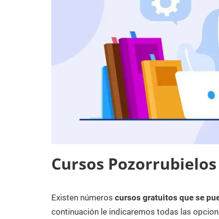
Cursos Pozorrubielos
Existen números
cursos gratuitos que se pu
13
Maria
Cursos
de
en
continuación le indicaremos todas las opcion