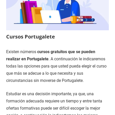
Cursos Portugalete
12
Maria
Cursos
Existen números
cursos gratuitos que se pueden
de
en
realizar en Portugalete
. A continuación le indicaremos
diciembre
Bizkaia
todas las opciones para que usted pueda elegir el curso
de
que más se adecue a lo que necesita y sus
2020
circunstancias sin moverse de Portugalete.
Estudiar es una decisión importante, ya que, una
formación adecuada requiere un tiempo y entre tanta
ofertas formativas puede ser difícil escoger la mejor