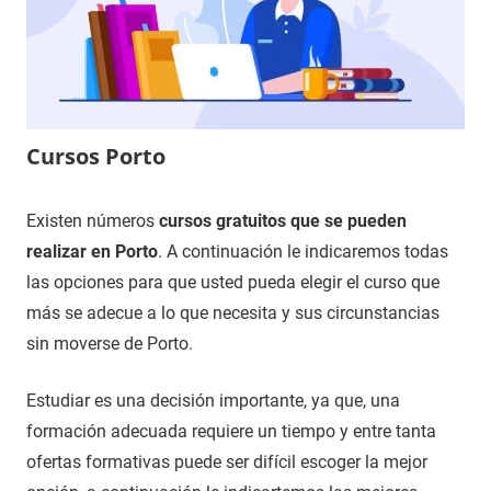
Cursos Porto
14
Maria
Cursos
Existen números
cursos gratuitos que se pueden
de
en
realizar en Porto
. A continuación le indicaremos todas
diciembre
Zamora
las opciones para que usted pueda elegir el curso que
de
más se adecue a lo que necesita y sus circunstancias
2020
sin moverse de Porto.
Estudiar es una decisión importante, ya que, una
formación adecuada requiere un tiempo y entre tanta
ofertas formativas puede ser difícil escoger la mejor