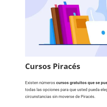
Cursos Piracés
Existen números
cursos gratuitos que se pue
25
Maria
Cursos
de
en
todas las opciones para que usted pueda eleg
diciembre
Huesca
circunstancias sin moverse de Piracés.
de