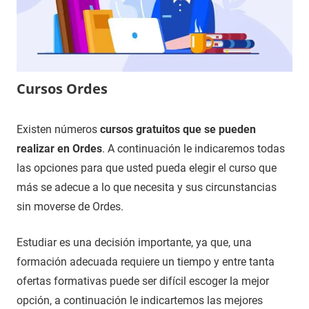
Cursos Ordes
28
Maria
Cursos
Existen números
cursos gratuitos que se pueden
de
en
realizar en Ordes
. A continuación le indicaremos todas
diciembre
Coruña,
las opciones para que usted pueda elegir el curso que
de
A
más se adecue a lo que necesita y sus circunstancias
2020
sin moverse de Ordes.
Estudiar es una decisión importante, ya que, una
formación adecuada requiere un tiempo y entre tanta
ofertas formativas puede ser difícil escoger la mejor
opción, a continuación le indicartemos las mejores