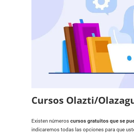
Cursos Olazti/Olazag
Existen números
cursos gratuitos que se pue
11
Maria
Cursos
de
en
indicaremos todas las opciones para que uste