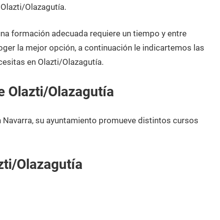
Olazti/Olazagutía.
 una formación adecuada requiere un tiempo y entre
oger la mejor opción, a continuación le indicartemos las
esitas en Olazti/Olazagutía.
 Olazti/Olazagutía
n Navarra, su ayuntamiento promueve distintos cursos
ti/Olazagutía