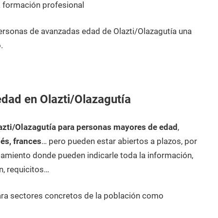
 formación profesional
ersonas de avanzadas edad de Olazti/Olazagutía una
.
dad en Olazti/Olazagutía
azti/Olazagutía para personas mayores de edad
,
lés, frances
… pero pueden estar abiertos a plazos, por
amiento donde pueden indicarle toda la información,
n, requicitos…
ara sectores concretos de la población como