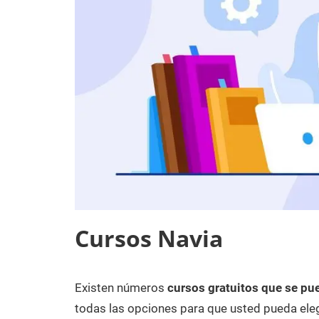
Cursos Navia
Existen números
cursos gratuitos que se pue
21
Maria
Cursos
de
en
todas las opciones para que usted pueda eleg