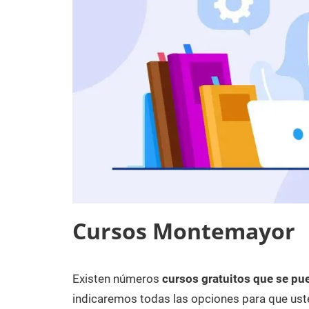
Cursos Montemayor
Existen números
cursos gratuitos que se pu
12
Maria
Cursos
de
en
indicaremos todas las opciones para que uste