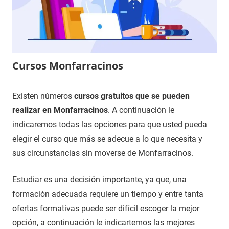
Cursos Monfarracinos
24
Maria
Cursos
Existen números
cursos gratuitos que se pueden
de
en
realizar en Monfarracinos
. A continuación le
noviembre
Zamora
indicaremos todas las opciones para que usted pueda
de
elegir el curso que más se adecue a lo que necesita y
2020
sus circunstancias sin moverse de Monfarracinos.
Estudiar es una decisión importante, ya que, una
formación adecuada requiere un tiempo y entre tanta
ofertas formativas puede ser difícil escoger la mejor
opción, a continuación le indicartemos las mejores