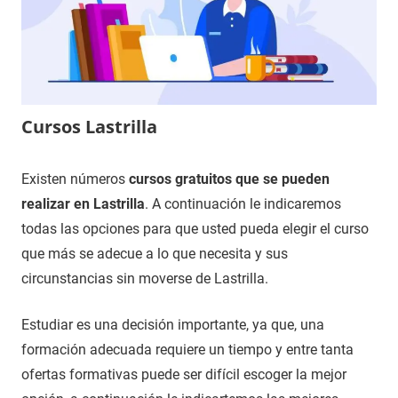
Cursos Lastrilla
25
Maria
Cursos
Existen números
cursos gratuitos que se pueden
de
en
realizar en Lastrilla
. A continuación le indicaremos
noviembre
Segovia
todas las opciones para que usted pueda elegir el curso
de
que más se adecue a lo que necesita y sus
2020
circunstancias sin moverse de Lastrilla.
Estudiar es una decisión importante, ya que, una
formación adecuada requiere un tiempo y entre tanta
ofertas formativas puede ser difícil escoger la mejor