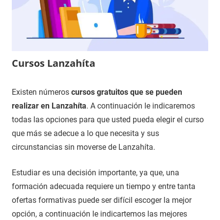
Cursos Lanzahíta
13
Maria
Cursos
Existen números
cursos gratuitos que se pueden
de
en
realizar en Lanzahíta
. A continuación le indicaremos
diciembre
Ávila
todas las opciones para que usted pueda elegir el curso
de
que más se adecue a lo que necesita y sus
2020
circunstancias sin moverse de Lanzahíta.
Estudiar es una decisión importante, ya que, una
formación adecuada requiere un tiempo y entre tanta
ofertas formativas puede ser difícil escoger la mejor
opción, a continuación le indicartemos las mejores